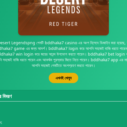
esert Legendspng গেমটি bddhaka7 casino এর অংশ হিসেবে ডিজাইন করা হয়েছে, 
haka7 game এর জন্য আদর্শ। bddhaka7 login করে আপনি সহজেই বাজি ধরতে পারেন
dhaka7 win login করে জয়ের আনন্দ উপভোগ করতে পারেন। bddhaka7 bet login 
ি সহজেই বাজি ধরতে পারেন এবং আকর্ষক পুরস্কার জিতে নিতে পারেন। bddhaka7 app এর মাধ
আপনি সহজেই গেমটিতে অংশগ্রহণ করতে পারেন।
এখনই খেলুন
র বিবরণ
ন: