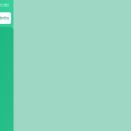
েশ বাছুন
িস্টার