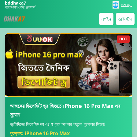
bddhaka7
🌐
দেশ বাছুন
প্রফেশনাল গেমিং প্ল্যাটফর্ম
লগইন
রেজিস্টার
HOT
আজকের ডিপোজিট ড্র জিততে iPhone 16 Pro Max এর
সুযোগ
প্রতিদিনের ডিপোজিট ড্র এর মাধ্যমে আপনার পছন্দের পুরস্কার জিতুন!
পুরস্কার: iPhone 16 Pro Max