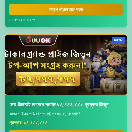
অ্যাপ ডাউনলোড করুন
শেষ হওয়ার সময়: ২৩:৫৯
NEW
মোট রিচার্জের মাধ্যমে সর্বোচ্চ ৳7,777,777 পুরস্কার জিতুন
আপনার রিচার্জ পরিমাণ বাড়ালেই পাচ্ছেন বড় পুরস্কার!
পুরস্কার: ৳7,777,777