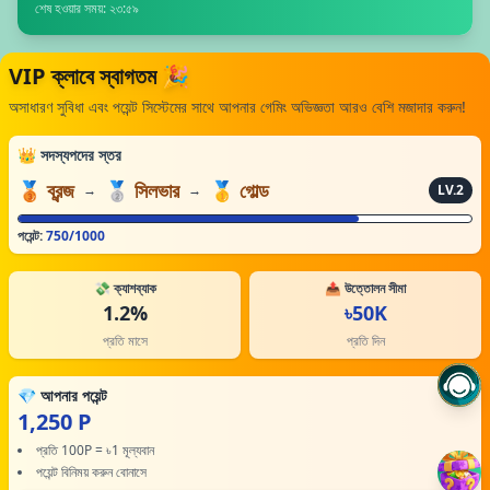
শেষ হওয়ার সময়: ২৩:৫৯
VIP ক্লাবে স্বাগতম 🎉
অসাধারণ সুবিধা এবং পয়েন্ট সিস্টেমের সাথে আপনার গেমিং অভিজ্ঞতা আরও বেশি মজাদার করুন!
👑 সদস্যপদের স্তর
🥉 ব্রন্জ
🥈 সিলভার
🥇 গোল্ড
→
→
LV.2
পয়েন্ট:
750/1000
💸 ক্যাশব্যাক
📤 উত্তোলন সীমা
1.2%
৳50K
প্রতি মাসে
প্রতি দিন
💎 আপনার পয়েন্ট
1,250 P
প্রতি 100P = ৳1 মূল্যবান
পয়েন্ট বিনিময় করুন বোনাসে